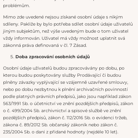
problémům.
Mimo zde uvedené nejsou získané osobní údaje s nikým
sdíleny. Pakliže by bylo potřeba sdílet osobní údaje uživatelů
jiným subjektům, než výše uvedeným bude o tom uživatel
vždy informován. Uživatel má vždy možnost uplatnit svá
zákonná práva definovaná v čl. 7 Zásad.
Doba zpracování osobních údajů
Osobní údaje uživatelů budou zpracovávány po dobu, po
kterou budou poskytovány služby Prodávající či budou
plněny závazky vyplývající se vzájemně uzavřené smlouvy,
nebo po dobu nezbytnou k plnění archivačních povinností
podle platných právních předpisů, jako jsou například zákon
563/1991 Sb. o účetnictví ve znění pozdějších předpisů, zákon
o č. 499/2004 Sb. archivnictví a spisové službě ve znění
pozdějších předpisů, zákon č. 112/2016 Sb. o evidenci tržeb,
zákona č. 89/2012 Sb. občanský zákoník nebo zákon č.
235/2004 Sb. o dani z přidané hodnoty (nejdéle 10 let).