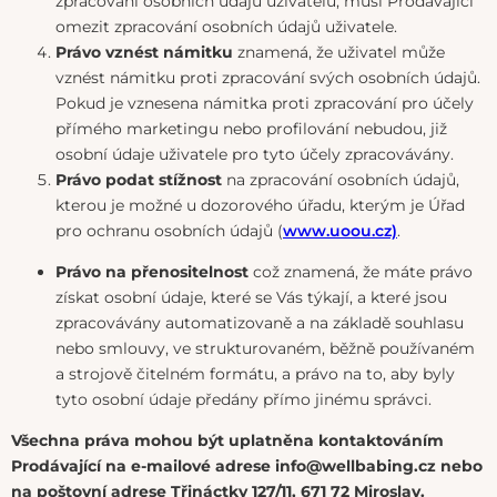
zpracování osobních údajů uživatelů, musí Prodávající
omezit zpracování osobních údajů uživatele.
Právo vznést námitku
znamená, že uživatel může
vznést námitku proti zpracování svých osobních údajů.
Pokud je vznesena námitka proti zpracování pro účely
přímého marketingu nebo profilování nebudou, již
osobní údaje uživatele pro tyto účely zpracovávány.
Právo podat stížnost
na zpracování osobních údajů,
kterou je možné u dozorového úřadu, kterým je Úřad
pro ochranu osobních údajů (
www.uoou.cz)
.
Právo na přenositelnost
což znamená, že máte právo
získat osobní údaje, které se Vás týkají, a které jsou
zpracovávány automatizovaně a na základě souhlasu
nebo smlouvy, ve strukturovaném, běžně používaném
a strojově čitelném formátu, a právo na to, aby byly
tyto osobní údaje předány přímo jinému správci.
Všechna práva mohou být uplatněna kontaktováním
Prodávající na e-mailové adrese info@wellbabing.cz nebo
na poštovní adrese Třináctky 127/11, 671 72 Miroslav.