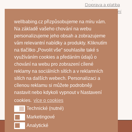
Doprava a platba
Výměna a vrácení
zboží
wellbabing.cz přizpůsobujeme na míru vám.
Program
Na základě vašeho chování na webu
WellBabing
personalizujeme jeho obsah a zobrazujeme
vám relevantní nabídky a produkty. Kliknutím
na tlačítko „Povolit vše“ souhlasíte také s
Kontakty
využíváním cookies a předáním údajů o
+420 607 098 566
chování na webu pro zobrazení cílené
info@wellbabing.cz
reklamy na sociálních sítích a v reklamních
sítích na dalších webech. Personalizaci a
Anna Ružičková
cílenou reklamu si můžete podrobněji
IČ: 10668365
nastavit nebo kdykoli vypnout v Nastavení
DIČ: CZ9359083195
cookies.
více o cookies
Technické (nutné)
Technické (nutné)
Marketingové
Marketingové
Analytické
Analytické