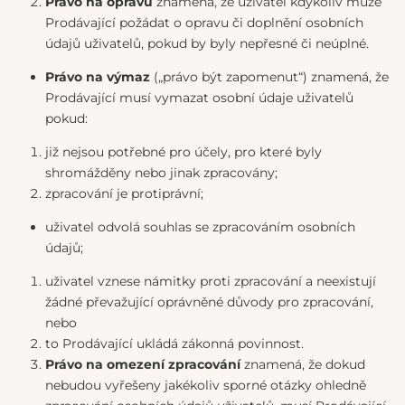
Právo na opravu
znamená, že uživatel kdykoliv může
Prodávající požádat o opravu či doplnění osobních
údajů uživatelů, pokud by byly nepřesné či neúplné.
Právo na výmaz
(„právo být zapomenut“) znamená, že
Prodávající musí vymazat osobní údaje uživatelů
pokud:
již nejsou potřebné pro účely, pro které byly
shromážděny nebo jinak zpracovány;
zpracování je protiprávní;
uživatel odvolá souhlas se zpracováním osobních
údajů;
uživatel vznese námitky proti zpracování a neexistují
žádné převažující oprávněné důvody pro zpracování,
nebo
to Prodávající ukládá zákonná povinnost.
Právo na omezení zpracování
znamená, že dokud
nebudou vyřešeny jakékoliv sporné otázky ohledně