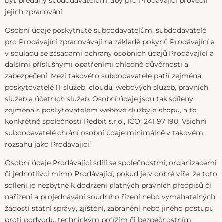
být předány subdodavatelům, aby pro Prodávající provedli
jejich zpracování.
Osobní údaje poskytnuté subdodavatelům, subdodavatelé
pro Prodávající zpracovávají na základě pokynů Prodávající a
v souladu se zásadami ochrany osobních údajů Prodávající a
dalšími příslušnými opatřeními ohledně důvěrnosti a
zabezpečení. Mezi takovéto subdodavatele patří zejména
poskytovatelé IT služeb, cloudu, webových služeb, právních
služeb a účetních služeb. Osobní údaje jsou tak sdíleny
zejména s poskytovatelem webové služby e-shopu, a to
konkrétně společností Redbit s.r.o., IČO: 241 97 190. Všichni
subdodavatelé chrání osobní údaje minimálně v takovém
rozsahu jako Prodávající.
Osobní údaje Prodávající sdílí se společnostmi, organizacemi
či jednotlivci mimo Prodávající, pokud je v dobré víře, že toto
sdílení je nezbytné k dodržení platných právních předpisů či
nařízení a projednávání soudního řízení nebo vymahatelných
žádostí státní správy, zjištění, zabránění nebo jiného postupu
proti podvodu, technickým potížím či bezpečnostním