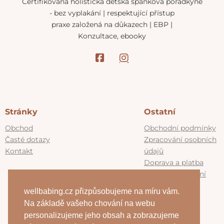
Certifikovaná holistická dětská spánková poradkyně
- bez vyplakání | respektující přístup
praxe založená na důkazech | EBP |
Konzultace, ebooky
Stránky
Ostatní
Obchod
Obchodní podmínky
Časté dotazy
Zpracování osobních
Kontakt
údajů
Doprava a platba
Výměna a vrácení
zboží
wellbabing.cz přizpůsobujeme na míru vám.
Program
Na základě vašeho chování na webu
WellBabing
personalizujeme jeho obsah a zobrazujeme