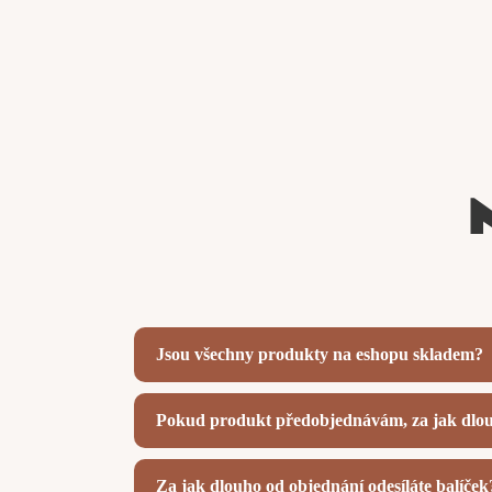
Jsou všechny produkty na eshopu skladem?
Pokud produkt předobjednávám, za jak dlou
Za jak dlouho od objednání odesíláte balíček