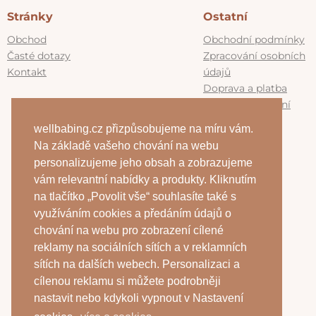
Stránky
Ostatní
Obchod
Obchodní podmínky
Časté dotazy
Zpracování osobních
Kontakt
údajů
Doprava a platba
Výměna a vrácení
zboží
wellbabing.cz přizpůsobujeme na míru vám.
Program
Na základě vašeho chování na webu
WellBabing
personalizujeme jeho obsah a zobrazujeme
vám relevantní nabídky a produkty. Kliknutím
na tlačítko „Povolit vše“ souhlasíte také s
Kontakty
využíváním cookies a předáním údajů o
+420 607 098 566
chování na webu pro zobrazení cílené
info@wellbabing.cz
reklamy na sociálních sítích a v reklamních
sítích na dalších webech. Personalizaci a
Anna Ružičková
cílenou reklamu si můžete podrobněji
IČ: 10668365
nastavit nebo kdykoli vypnout v Nastavení
DIČ: CZ9359083195